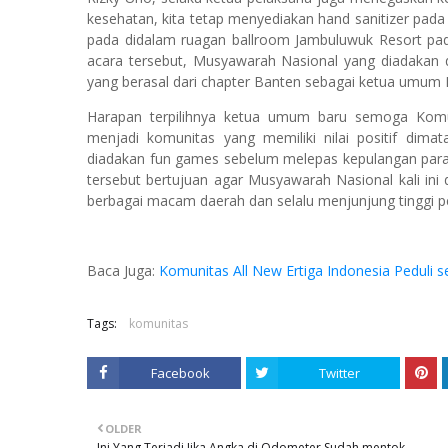
kesehatan, kita tetap menyediakan hand sanitizer pad
pada didalam ruagan ballroom Jambuluwuk Resort pad
acara tersebut, Musyawarah Nasional yang diadakan
yang berasal dari chapter Banten sebagai ketua umum 
Harapan terpilihnya ketua umum baru semoga Kom
menjadi komunitas yang memiliki nilai positif dima
diadakan fun games sebelum melepas kepulangan par
tersebut bertujuan agar Musyawarah Nasional kali ini
berbagai macam daerah dan selalu menjunjung tinggi 
Baca Juga:
Komunitas All New Ertiga Indonesia Peduli 
Tags:
komunitas
Facebook
Twitter
OLDER
Ini Yang Terjadi Jika Angka di Odometer Sudah mentok