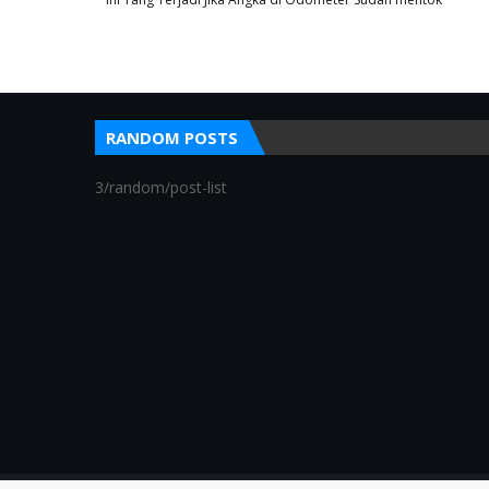
RANDOM POSTS
3/random/post-list