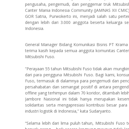
pengusaha, pengemudi, dan penggemar truk Mitsubish
Canter Mania Indonesia Community (JAMNAS XII CMIC)
GOR Satria, Purwokerto ini, menjadi salah satu pert
dengan lebih dari 3.000 anggota beserta keluarga se
Indonesia.
General Manager Bidang Komunikasi Bisnis PT Krama 
terima kasih kepada semua anggota komunitas Canter 
Mitsubishi Fuso.
“Perayaan 55 tahun Mitsubishi Fuso tidak akan mungkin
dari para pengguna Mitsubishi Fuso. Bagi kami, kons
Fuso, termasuk di dalamnya para pengemudi dan pencin
persahabatan dan semangat positif di antara pengendar
offline yang terhimpun dalam 70 koridor, ditambah lebi
Jambore Nasional ini tidak hanya merupakan kesem
solidaritas serta mengapresiasi kontribusi besar par
industri logistik di Indonesia,” kata Sudaryanto.
“Selama lebih dari lima puluh tahun, Mitsubishi Fuso 