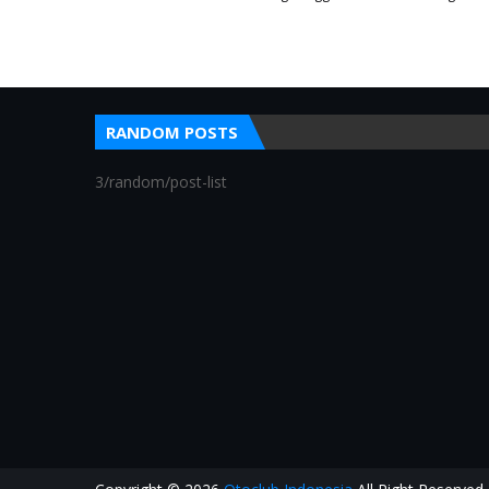
RANDOM POSTS
3/random/post-list