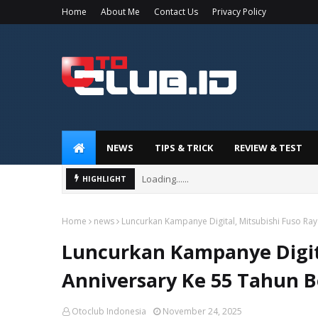
Home
About Me
Contact Us
Privacy Policy
NEWS
TIPS & TRICK
REVIEW & TEST
Loading......
HIGHLIGHT
Home
news
Luncurkan Kampanye Digital, Mitsubishi Fuso R
Luncurkan Kampanye Digita
Anniversary Ke 55 Tahun 
Otoclub Indonesia
November 24, 2025