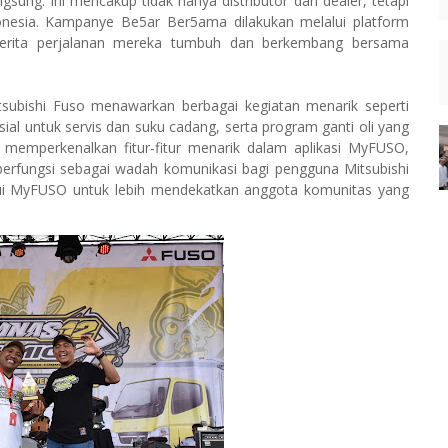
sung. Ini mencakup tidak hanya distributor dan dealer, tetapi
onesia. Kampanye Be5ar Ber5ama dilakukan melalui platform
cerita perjalanan mereka tumbuh dan berkembang bersama
subishi Fuso menawarkan berbagai kegiatan menarik seperti
ial untuk servis dan suku cadang, serta program ganti oli yang
a memperkenalkan fitur-fitur menarik dalam aplikasi MyFUSO,
erfungsi sebagai wadah komunikasi bagi pengguna Mitsubishi
lui MyFUSO untuk lebih mendekatkan anggota komunitas yang