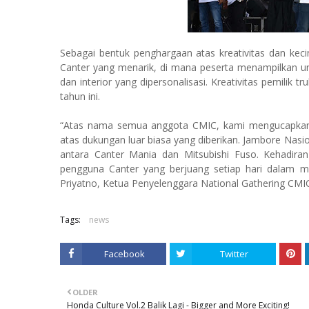
Sebagai bentuk penghargaan atas kreativitas dan keci
Canter yang menarik, di mana peserta menampilkan uni
dan interior yang dipersonalisasi. Kreativitas pemilik
tahun ini.
“Atas nama semua anggota CMIC, kami mengucapkan t
atas dukungan luar biasa yang diberikan. Jambore Nas
antara Canter Mania dan Mitsubishi Fuso. Kehadir
pengguna Canter yang berjuang setiap hari dalam men
Priyatno, Ketua Penyelenggara National Gathering CMI
Tags:
news
Facebook
Twitter
OLDER
Honda Culture Vol.2 Balik Lagi - Bigger and More Exciting!