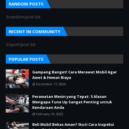
RANDOM POSTS
3/random/post-list
RECENT IN COMMUNITY
3/sport/post-list
POPULAR POSTS
Gampang Banget! Cara Merawat Mobil Agar
Awet & Hemat Biaya
December 17, 2024
Perawatan Mesin yang Tepat: 5 Alasan
Mengapa Tune Up Sangat Penting untuk
Kendaraan Anda
February 10, 2025
Beli Mobil Bekas Aman? Ikuti Cara Inspeksi