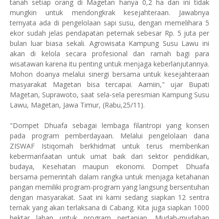
tanah setiap orang di Magetan hanya 0,2 ha dan ini tidak
mungkin untuk mendongkrak kesejahteraan. Jawabnya
ternyata ada di pengelolaan sapi susu, dengan memelihara 5
ekor sudah jelas pendapatan peternak sebesar Rp. 5 juta per
bulan luar biasa sekali. Agrowisata Kampung Susu Lawu ini
akan di kelola secara profesional dan ramah bagi para
wisatawan karena itu penting untuk menjaga keberlanjutannya.
Mohon doanya melalui sinergi bersama untuk kesejahteraan
masyarakat Magetan bisa tercapai. Aamiin," ujar Bupati
Magetan, Suprawoto, saat sela-sela peresmian Kampung Susu
Lawu, Magetan, Jawa Timur, (Rabu,25/11).
"Dompet Dhuafa sebagai lembaga filantropi yang konsen
pada program pemberdayaan. Melalui pengelolaan dana
ZISWAF Istiqomah berkhidmat untuk terus memberikan
kebermanfaatan untuk umat baik dari sektor pendidikan,
budaya, Kesehatan maupun ekonomi. Dompet Dhuafa
bersama pemerintah dalam rangka untuk menjaga ketahanan
pangan memiliki program-program yang langsung bersentuhan
dengan masyarakat. Saat ini kami sedang siapkan 12 sentra
ternak yang akan terlaksana di Cabang. Kita juga siapkan 1000
hektar lahan untuk program pertanian. Mudah-mudahan