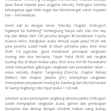
Jawa Barat kepada para anggota Velozity DeBogors beserta
keluarganya agar lebih segar dan bersemangat untuk mejalani
hari – hari kedepan.
Event kali ini dengan tema “Velozity Chapter DeBogorS
Ngaluyur ka Bandung” berlangsung hanya satu hari one day
trip dan diikuti oleh 130 peserta dengan 40 kendaraan Toyota
Avanza Veloz. Rangkaian acara dimulai sejak pukul 05.00 wib
para peserta sudah hadir di tikum pertama yaitu Rest Area
Shell Tol Jagorawi, guna melakukan persiapan rangkaian
touring dan doa bersama. Tepat Pukul 08.00 wib rangkai
touring tiba di tikum kedua yaitu Rest Area KM 88 Purwakarta
untuk menyambut gabungan rangkaian dari perwakilan rekan –
rekan velozity chapter Tangerang (Dvecta), chapter Bekasi
(Velbec) dan chapter Jakarta (JVC) selanjutnya rangkaian
melanjutkan perjalanan touring ke Bandung dan tiba bersandar
di Saung Angklung Udjo tepat pukul 11.00 wib.
Sebelum acara pertunjukan angklung dimulai panitia DeBogors
sudah menyiapkan rangkaian acara, games dan pembagian
doorprise dan ditutup dengan istirahat makan siang &amp;