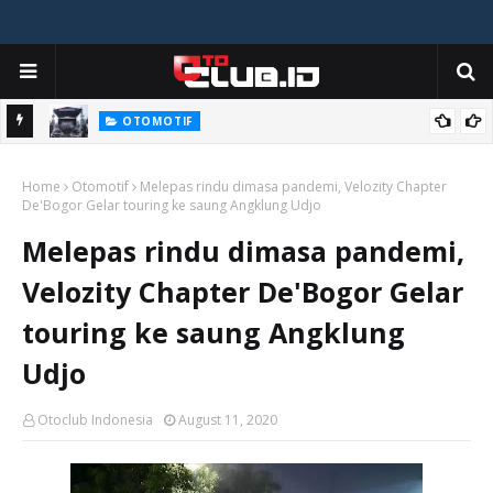
OTOMOTIF
Honda Culture Vol.2 Balik Lagi - Bigger and More Exciting!
Home
Otomotif
Melepas rindu dimasa pandemi, Velozity Chapter
De'Bogor Gelar touring ke saung Angklung Udjo
Melepas rindu dimasa pandemi,
Velozity Chapter De'Bogor Gelar
touring ke saung Angklung
Udjo
Otoclub Indonesia
August 11, 2020