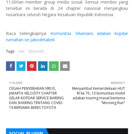
11.000an member group media sosial. Semua member yang
tersebar ini berada di 24 chapter nasional menjangkau
nusantara seluruh Negara Kesatuan Republik Indonesia.
Baca Selengkapnya:
Komunitas Silverians adakan kopdar
rumahan se-Jabodetabek
Tags:
mix
Otomotif
OLDER
NEWER
CEGAH PENYEBARAN VIRUS,
Menyambut Kemerdekaan HUT
JAKARTA VELOZITY CHAPTER
RI ke 75, 13 komunitas mobil
GELAR KOPDAR SERVICE BARENG
adakan touring masal bertema
DAN SHARING TENTANG COVID-
"Morning Run"
19 BERSAMA BERES TOYOTA
SOCIAL PLUGIN