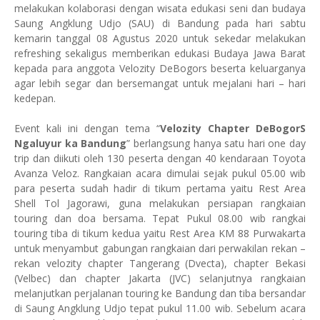
melakukan kolaborasi dengan wisata edukasi seni dan budaya
Saung Angklung Udjo (SAU) di Bandung pada hari sabtu
kemarin tanggal 08 Agustus 2020 untuk sekedar melakukan
refreshing sekaligus memberikan edukasi Budaya Jawa Barat
kepada para anggota Velozity DeBogors beserta keluarganya
agar lebih segar dan bersemangat untuk mejalani hari – hari
kedepan.
Event kali ini dengan tema “
Velozity Chapter DeBogorS
Ngaluyur ka Bandung
” berlangsung hanya satu hari one day
trip dan diikuti oleh 130 peserta dengan 40 kendaraan Toyota
Avanza Veloz. Rangkaian acara dimulai sejak pukul 05.00 wib
para peserta sudah hadir di tikum pertama yaitu Rest Area
Shell Tol Jagorawi, guna melakukan persiapan rangkaian
touring dan doa bersama. Tepat Pukul 08.00 wib rangkai
touring tiba di tikum kedua yaitu Rest Area KM 88 Purwakarta
untuk menyambut gabungan rangkaian dari perwakilan rekan –
rekan velozity chapter Tangerang (Dvecta), chapter Bekasi
(Velbec) dan chapter Jakarta (JVC) selanjutnya rangkaian
melanjutkan perjalanan touring ke Bandung dan tiba bersandar
di Saung Angklung Udjo tepat pukul 11.00 wib. Sebelum acara