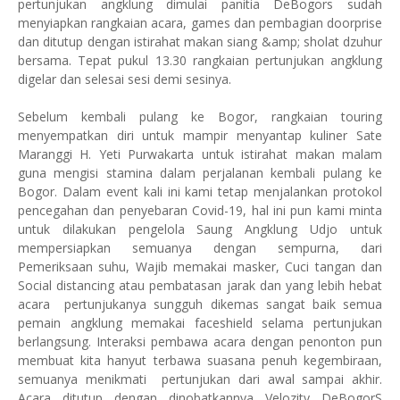
pertunjukan angklung dimulai panitia DeBogors sudah
menyiapkan rangkaian acara, games dan pembagian doorprise
dan ditutup dengan istirahat makan siang &amp; sholat dzuhur
bersama. Tepat pukul 13.30 rangkaian pertunjukan angklung
digelar dan selesai sesi demi sesinya.
Sebelum kembali pulang ke Bogor, rangkaian touring
menyempatkan diri untuk mampir menyantap kuliner Sate
Maranggi H. Yeti Purwakarta untuk istirahat makan malam
guna mengisi stamina dalam perjalanan kembali pulang ke
Bogor. Dalam event kali ini kami tetap menjalankan protokol
pencegahan dan penyebaran Covid-19, hal ini pun kami minta
untuk dilakukan pengelola Saung Angklung Udjo untuk
mempersiapkan semuanya dengan sempurna, dari
Pemeriksaan suhu, Wajib memakai masker, Cuci tangan dan
Social distancing atau pembatasan jarak dan yang lebih hebat
acara pertunjukanya sungguh dikemas sangat baik semua
pemain angklung memakai faceshield selama pertunjukan
berlangsung. Interaksi pembawa acara dengan penonton pun
membuat kita hanyut terbawa suasana penuh kegembiraan,
semuanya menikmati pertunjukan dari awal sampai akhir.
Acara ditutup dengan dinobatkannya Velozity DeBogorS