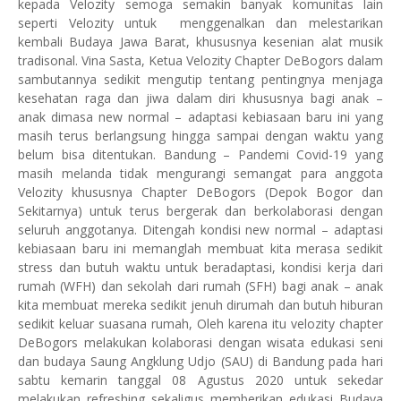
kepada Velozity semoga semakin banyak komunitas lain
seperti Velozity untuk menggenalkan dan melestarikan
kembali Budaya Jawa Barat, khususnya kesenian alat musik
tradisonal. Vina Sasta, Ketua Velozity Chapter DeBogors dalam
sambutannya sedikit mengutip tentang pentingnya menjaga
kesehatan raga dan jiwa dalam diri khususnya bagi anak –
anak dimasa new normal – adaptasi kebiasaan baru ini yang
masih terus berlangsung hingga sampai dengan waktu yang
belum bisa ditentukan. Bandung – Pandemi Covid-19 yang
masih melanda tidak mengurangi semangat para anggota
Velozity khususnya Chapter DeBogors (Depok Bogor dan
Sekitarnya) untuk terus bergerak dan berkolaborasi dengan
seluruh anggotanya. Ditengah kondisi new normal – adaptasi
kebiasaan baru ini memanglah membuat kita merasa sedikit
stress dan butuh waktu untuk beradaptasi, kondisi kerja dari
rumah (WFH) dan sekolah dari rumah (SFH) bagi anak – anak
kita membuat mereka sedikit jenuh dirumah dan butuh hiburan
sedikit keluar suasana rumah, Oleh karena itu velozity chapter
DeBogors melakukan kolaborasi dengan wisata edukasi seni
dan budaya Saung Angklung Udjo (SAU) di Bandung pada hari
sabtu kemarin tanggal 08 Agustus 2020 untuk sekedar
melakukan refreshing sekaligus memberikan edukasi Budaya