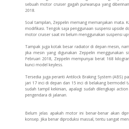
sebuah motor cruiser gagah purwarupa yang diberinam
2018.
Soal tampilan, Zeppelin memang memanjakan mata. Ka
modifikasi. Tengok saja penggunaan suspensi upside 
motor cruiser saat ini belum menggunakan suspensi up
Tampak juga kotak besar radiator di depan mesin, nam
jika mesin yang digunakan Zeppelin menggunakan sist
Februari 2018, Zeppelin mempunyai berat 168 kilogram
kunci model keyless.
Tersedia juga peranti Antilock Braking System (ABS) pa
jari 17 inci di depan dan 15 inci di belakang bermode
sudah tampil kekinian, apalagi sudah dilengkapi actio
pengendara di jalanan.
Belum jelas apakah motor ini benar-benar akan dip
konsep. Jika benar diproduksi massal, tentu sangat me