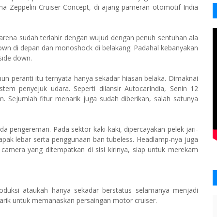
a Zeppelin Cruiser Concept, di ajang pameran otomotif India
rena sudah terlahir dengan wujud dengan penuh sentuhan ala
down di depan dan monoshock di belakang. Padahal kebanyakan
side down.
un peranti itu ternyata hanya sekadar hiasan belaka. Dimaknai
em penyejuk udara. Seperti dilansir AutocarIndia, Senin 12
. Sejumlah fitur menarik juga sudah diberikan, salah satunya
da pengereman. Pada sektor kaki-kaki, dipercayakan pelek jari-
l tapak lebar serta penggunaan ban tubeless. Headlamp-nya juga
n camera yang ditempatkan di sisi kirinya, siap untuk merekam
roduksi ataukah hanya sekadar berstatus selamanya menjadi
narik untuk memanaskan persaingan motor cruiser.