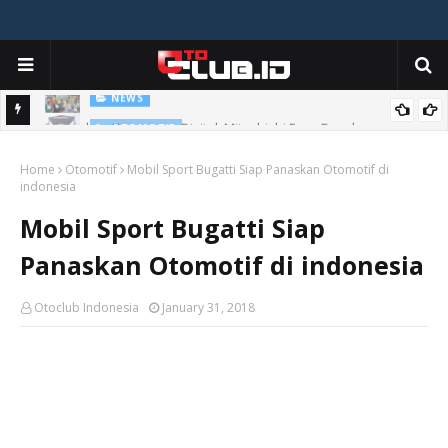
NEWS
Luncurkan Kampanye Digital, Mitsubishi Fuso Rayakan
OTOMOTIF
Honda Culture Vol.2 Balik Lagi - Bigger and More Exciting!
Anniversary Ke 55 Tahun Bersama Komunitas Canter
Home
Otomotif
Mobil Sport Bugatti Siap Panaskan Otomotif di
indonesia
Mobil Sport Bugatti Siap
Panaskan Otomotif di indonesia
Otoclub Indonesia
January 31, 2018