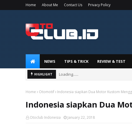
Home
About Me
Contact Us
Privacy Policy
NEWS
TIPS & TRICK
REVIEW & TEST
Loading......
HIGHLIGHT
Home
Otomotif
Indonesia siapkan Dua Motor Kustom Meng
Indonesia siapkan Dua Mo
Otoclub Indonesia
January 22, 2018