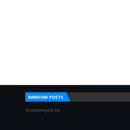
RANDOM POSTS
3/random/post-list